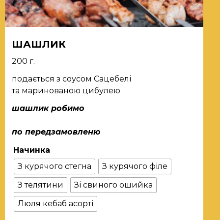
ШАШЛИК
200 г.
подається з соусом Сацебелі
та маринованою цибулею
шашлик робимо
по передзамовленю
Начинка
З курячого стегна
З курячого філе
З телятини
Зі свиного ошийка
Люля кебаб асорті