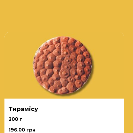
Тирамісу
200 г
196.00
грн