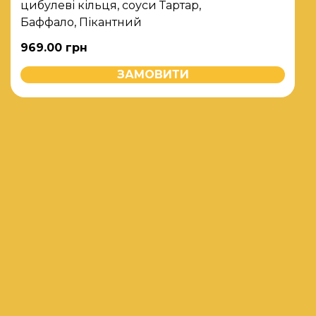
цибулеві кільця, соуси Тартар,
Баффало, Пікантний
969.00
грн
ЗАМОВИТИ