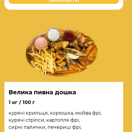
ЗАМОВИТИ
Велика пивна дошка
1 кг / 100 г
курячі крильця, корюшка, мойва фрі,
курячі стріпси, картопля фрі,
сирні палички, печериці фрі,