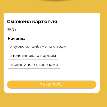
Смажена картопля
350 г.
Начинка
з куркою, грибами та сиром
з телятиною та перцем
зі свининою та овочами
Смажена
ЗАМОВИТИ
картопля
кількість