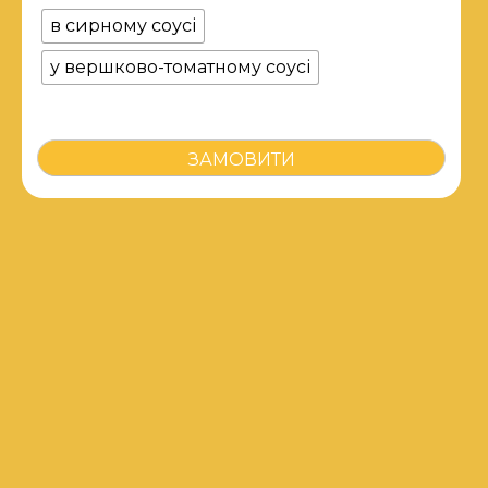
в сирному соусі
у вершково-томатному соусі
Мідії
ЗАМОВИТИ
кількість