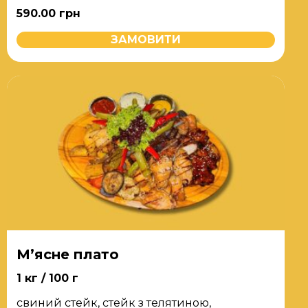
590.00
грн
ЗАМОВИТИ
М’ясне плато
1 кг / 100 г
свиний стейк, стейк з телятиною,