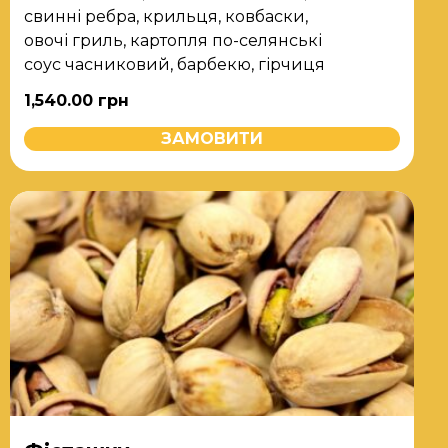
свинні ребра, крильця, ковбаски,
овочі гриль, картопля по-селянські
соус часниковий, барбекю, гірчиця
1,540.00
грн
ЗАМОВИТИ