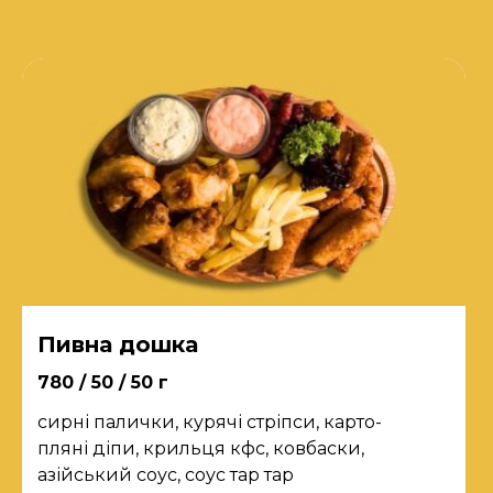
Пивна дошка
780 / 50 / 50 г
сирні палички, курячі стріпси, карто-
пляні діпи, крильця кфс, ковбаски,
азійський соус, соус тар тар