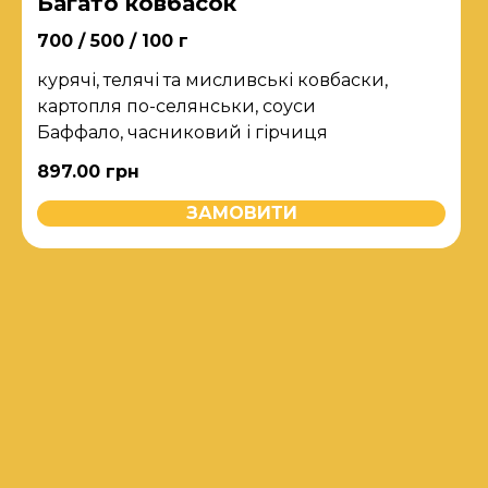
Багато ковбасок
700 / 500 / 100 г
курячі, телячі та мисливські ковбаски,
картопля по-селянськи, соуси
Баффало, часниковий і гірчиця
897.00
грн
ЗАМОВИТИ