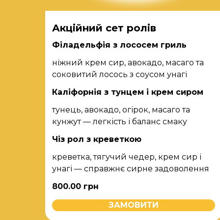
Акційний сет ролів
Філадельфія з лососем гриль
ніжний крем сир, авокадо, масаго та
соковитий лосось з соусом унагі
Каліфорнія з тунцем і крем сиром
тунець, авокадо, огірок, масаго та
кунжут — легкість і баланс смаку
Чіз рол з креветкою
креветка, тягучий чедер, крем сир і
унагі — справжнє сирне задоволення
800.00
грн
ЗАМОВИТИ