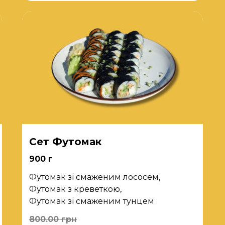
Сет Футомак
900 г
Футомак зі смаженим лососем,
Футомак з креветкою,
Футомак зі смаженим тунцем
800.00
грн