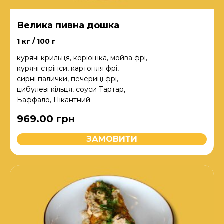
Велика пивна дошка
1 кг / 100 г
курячі крильця, корюшка, мойва фрі,
курячі стріпси, картопля фрі,
сирні палички, печериці фрі,
цибулеві кільця, соуси Тартар,
Баффало, Пікантний
969.00
грн
ЗАМОВИТИ