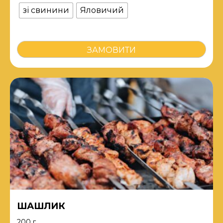
зі свинини
Яловичий
Стейк
ЗАМОВИТИ
кількість
ШАШЛИК
200 г.