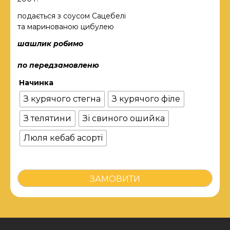
подається з соусом Сацебелі
та маринованою цибулею
шашлик робимо
по передзамовленю
Начинка
З курячого стегна
З курячого філе
З телятини
Зі свиного ошийка
Люля кебаб асорті
ШАШЛИК
ЗАМОВИТИ
кількість