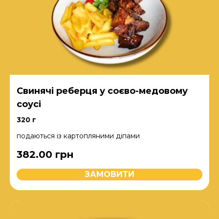
Свинячі реберця у соєво-медовому
соусі
320 г
подаються із картопляними діпами
382.00
грн
ЗАМОВИТИ