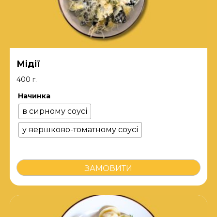
Мідії
400 г.
Начинка
в сирному соусі
у вершково-томатному соусі
Мідії
ЗАМОВИТИ
кількість