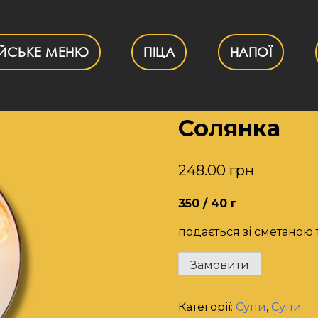
ІЙСЬКЕ МЕНЮ
ПІЦА
НАПОЇ
Солянка
248.00
грн
350 / 40 г
подається зі сметаною 
Солянка
Замовити
кількість
Категорії:
Супи
,
Супи