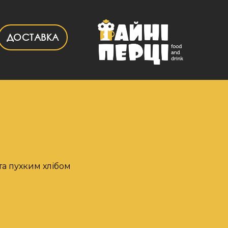
ДОСТАВКА
та пухким хлібом