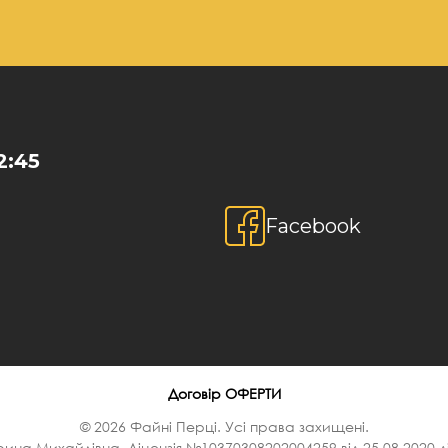
2:45
Facebook
Договір ОФЕРТИ
© 2026 Файні Перці. Усі права захищені.
ина Михайлівна. Ліцензія №10370308202004259 від 25.08.2020 ді