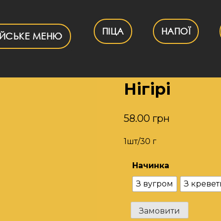
ПІЦА
НАПОЇ
ІЙСЬКЕ МЕНЮ
Нігірі
58.00
грн
1шт/30 г
Начинка
З вугром
З креве
Нігірі
Замовити
кількість