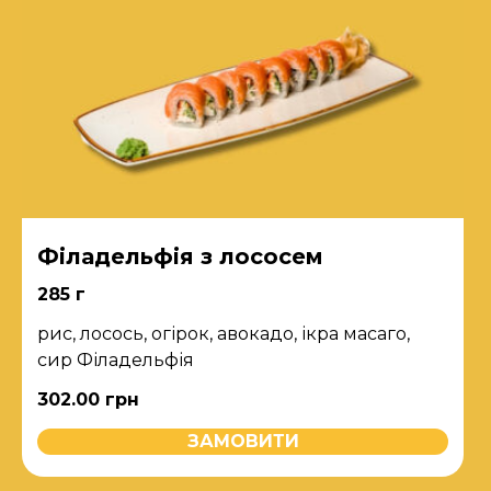
Філадельфія з лососем
285 г
рис, лосось, огірок, авокадо, ікра масаго,
сир Філадельфія
302.00
грн
ЗАМОВИТИ