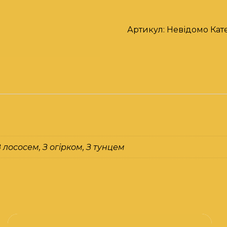
Артикул:
Невідомо
Кате
З лососем, З огірком, З тунцем