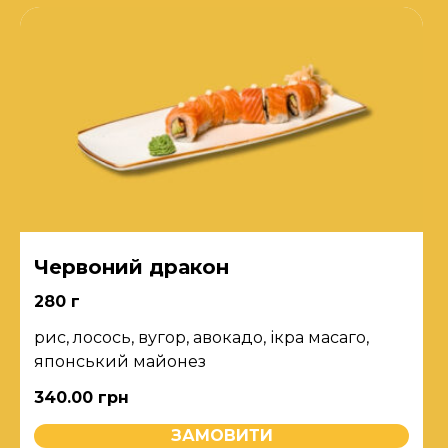
Червоний дракон
280 г
рис, лосось, вугор, авокадо, ікра масаго,
японський майонез
340.00
грн
ЗАМОВИТИ