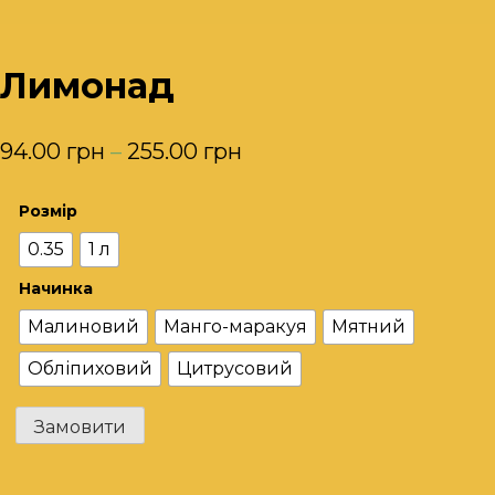
Лимонад
94.00
грн
–
255.00
грн
Розмір
0.35
1 л
Начинка
Малиновий
Манго-маракуя
Мятний
Обліпиховий
Цитрусовий
Лимонад
Замовити
кількість