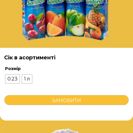
Сік в асортименті
Розмір
0.23
1 л
Сік
ЗАМОВИТИ
в
асортименті
кількість