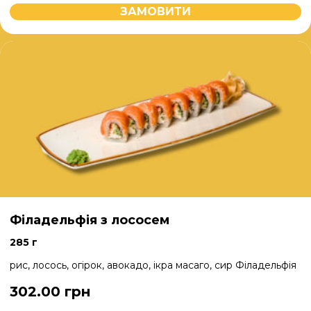
ЗАМОВИТИ
Філадельфія з лососем
285 г
рис, лосось, огірок, авокадо, ікра масаго, сир Філадельфія
302.00
грн