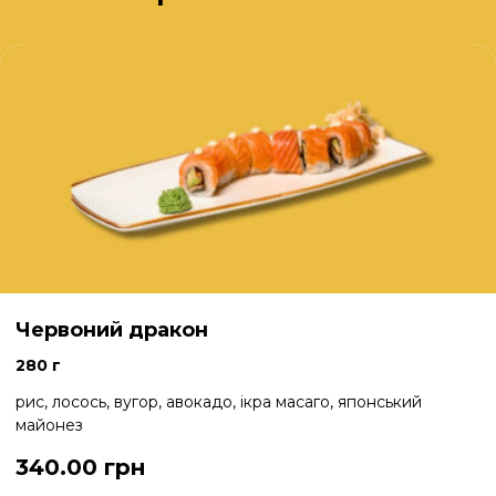
Червоний дракон
280 г
рис, лосось, вугор, авокадо, ікра масаго, японський
майонез
340.00
грн