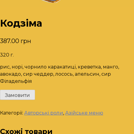
Кодзіма
387.00
грн
320 г.
рис, норі, чорнило каракатиці, креветка, манго,
авокадо, сир чеддер, лосось, апельсин, сир
Філадельфія
Кодзіма
Замовити
кількість
Категорії:
Авторські роли
,
Азійське меню
Схожі товари